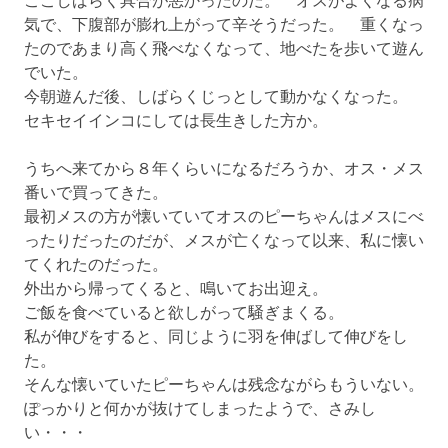
気で、下腹部が膨れ上がって辛そうだった。 重くなっ
たのであまり高く飛べなくなって、地べたを歩いて遊ん
でいた。
今朝遊んだ後、しばらくじっとして動かなくなった。
セキセイインコにしては長生きした方か。
うちへ来てから８年くらいになるだろうか、オス・メス
番いで買ってきた。
最初メスの方が懐いていてオスのピーちゃんはメスにべ
ったりだったのだが、メスが亡くなって以来、私に懐い
てくれたのだった。
外出から帰ってくると、鳴いてお出迎え。
ご飯を食べていると欲しがって騒ぎまくる。
私が伸びをすると、同じように羽を伸ばして伸びをし
た。
そんな懐いていたピーちゃんは残念ながらもういない。
ぽっかりと何かが抜けてしまったようで、さみし
い・・・