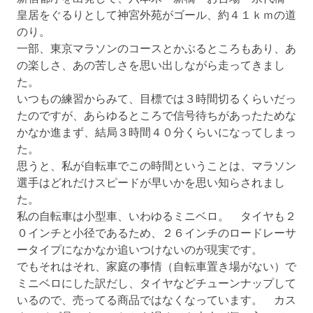
皇居をぐるりとして神宮外苑がゴール、約４１ｋｍの道
のり。
一部、東京マラソンのコースとかぶるところもあり、あ
の楽しさ、あの苦しさを思い出しながら走ってきまし
た。
いつもの練習からみて、目標では３時間切るくらいだっ
たのですが、あらゆるところで信号待ちがあったためな
かなか進まず、結局３時間４０分くらいになってしまっ
た。
思うと、私が自転車でこの時間ということは、マラソン
選手はどれだけスピードが早いかを思い知らされまし
た。
私の自転車は小型車、いわゆるミニベロ。 タイヤも２
０インチと小径であるため、２６インチのロードレーサ
ータイプになかなか追いつけないのが現実です。
でもそれはそれ、家庭の事情（自転車置き場がない）で
ミニベロにした訳だし、タイヤなどチューンナップして
いるので、売ってる商品ではなくなっています。 カス