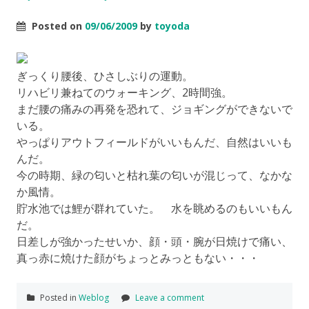
Posted on
09/06/2009
by
toyoda
ぎっくり腰後、ひさしぶりの運動。
リハビリ兼ねてのウォーキング、2時間強。
まだ腰の痛みの再発を恐れて、ジョギングができないで
いる。
やっぱりアウトフィールドがいいもんだ、自然はいいも
んだ。
今の時期、緑の匂いと枯れ葉の匂いが混じって、なかな
か風情。
貯水池では鯉が群れていた。 水を眺めるのもいいもん
だ。
日差しが強かったせいか、顔・頭・腕が日焼けで痛い、
真っ赤に焼けた顔がちょっとみっともない・・・
Posted in
Weblog
Leave a comment