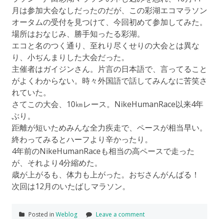
月は参加大会なしだったのだが、この彩湖エコマラソン
オータムの受付を見つけて、今回初めて参加してみた。
場所はおなじみ、勝手知ったる彩湖。
エコと名のつく通り、至れり尽くせりの大会とは異な
り、小ぢんまりした大会だった。
主催者はガイジンさん。片言の日本語で、言ってること
がよくわからない。時々外国語で話してみんなに苦笑さ
れていた。
さてこの大会、10㎞レース。NikeHumanRace以来4年
ぶり。
距離が短いためみんな全力疾走で、ペースが相当早い。
終わってみるとハーフより辛かったり。
4年前のNikeHumanRaceも相当の高ペースで走った
が、それより4分縮めた。
歳が上がるも、体力も上がった。おぢさんがんばる！
次回は12月のいたばしマラソン。
Posted in
Weblog
Leave a comment