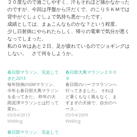
２０度なので過ごしやすく、汗もそれほど掻かなかった
のですが、今回は序盤から汗だくで、のこり５ＫＭでは
背中がぐしょぐしょで気持ち悪かったです。
成績としては、まぁこんなものかな？という程度。
少し日射病にやられたらしく、帰りの電車で気分が悪く
なってしまった。
私のＧＷはあと２日、足が疲れているのでジョギングは
しない。 さて何をしようか。
春日部マラソン、完走して
春日部大凧マラソン２００
きた2013
９
毎年恒例のGWマラソン、
春日部のハーフマラソンへ
今年も春日部大凧マラソン
行ってきました。 それほ
を走ってきた。 昨年の大
ど暑くもなく風もなく、ま
雨泥濘マラソンとは打って
ずまずの天候で、自分のペ
変わ…
ース…
05/04/2013
05/04/2009
Weblog
Weblog
春日部マラソン、完走して