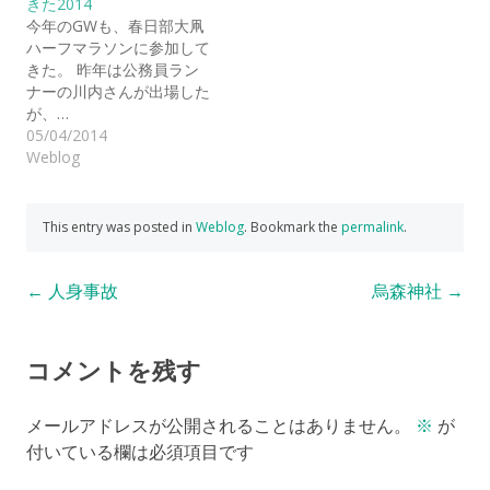
きた2014
今年のGWも、春日部大凧
ハーフマラソンに参加して
きた。 昨年は公務員ラン
ナーの川内さんが出場した
が、…
05/04/2014
Weblog
This entry was posted in
Weblog
. Bookmark the
permalink
.
Post
←
人身事故
烏森神社
→
navigation
コメントを残す
メールアドレスが公開されることはありません。
※
が
付いている欄は必須項目です