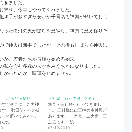
てきました。
お祭り、今年もやってくれました。
担ぎ手が多すぎたせいか千貫ある神輿が傾いてしま
なった提灯の火が提灯を燃やし、神輿に燃え移りそ
ので神輿は無事でしたが、その後もしばらく神輿は
いか、若者たちが喧嘩を始める始末。
の私を含む多数の人がもみくちゃになりました。
しかったのか、喧嘩を止めません。
１ だらだら祭り
三社祭、行ってきた2019
のすぐそこに、芝大神
浅草・三社祭へ行ってきまし
ます。 数日前からの提
た。 三社様には三柱の本神輿が
なって調べてみたら、
あります。 一之宮・二之宮・三
名なだ…
之宮です。 浅…
08
05/19/2019