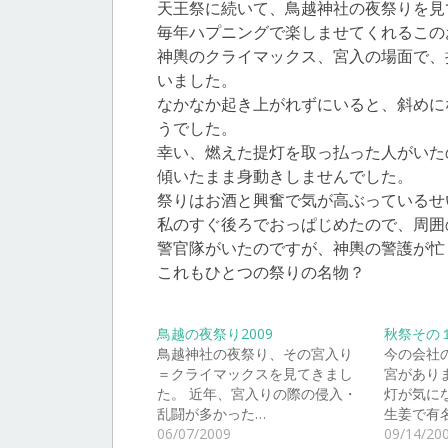
天王祭に続いて、鳥越神社の夜祭りを見
毎年ハプニングで楽しませてくれるこの
神輿のクライマックス、宮入の場面で、
いました。
なかなか起き上がれずにいると、斜めに
うでした。
幸い、燃えた提灯を取っ払った人がいた
傾いたまま身動きしませんでした。
祭りはお酒と興奮で気が高ぶっているせ
私のすぐ後ろでおっぱじめたので、周囲
警官隊がいたのですが、神輿の警護が忙
これもひとつの祭りの名物？
鳥越の夜祭り2009
秋祭その
鳥越神社の夜祭り、その宮入り
今の会社
＝クライマックスを見てきまし
宮があり
た。 近年、宮入りの際の侵入・
灯が気に
乱闘が多かった…
生姜で有
06/07/2009
09/14/20