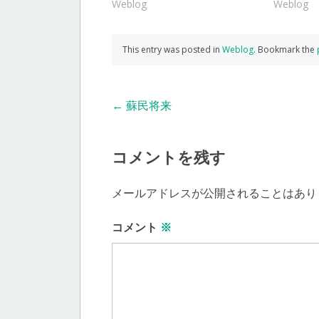
Weblog
Weblog
This entry was posted in
Weblog
. Bookmark the
Post
←
蘇民将来
navigation
コメントを残す
メールアドレスが公開されることはあり
コメント
※