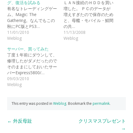
グ、復活を試みる
ＬＡＮ接続のＨＤＤを買い
有名なトレーディングゲー
増した。 ＰＣのデータが
ム、Magic: The
増えすぎたので保存のため
Gathering。なんでもこの
と、母艦・モバイル・鯖間
秋にPC版とPS3…
の共…
11/01/2010
11/13/2008
Weblog
Weblog
サーバー、買ってみた
丁度１年前にダウンして、
修理したがダメだったので
そのままにしておいたサー
バーExpress5800/…
09/03/2010
Weblog
This entry was posted in
Weblog
. Bookmark the
permalink
.
Post
←
外反母趾
クリスマスプレゼント
→