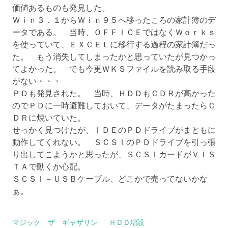
価値あるものも発見した。
Ｗｉｎ３．１からＷｉｎ９５へ移ったころの家計簿のデ
ータである。 当時、ＯＦＦＩＣＥではなくＷｏｒｋｓ
を使っていて、ＥＸＣＥＬに移行する過程の家計簿だっ
た。 もう消失してしまったかと思っていたが見つかっ
てよかった。 でも今更ＷＫＳファイルを読み取る手段
がない・・・
ＰＤも発見された。 当時、ＨＤＤもＣＤＲが高かった
のでＰＤに一時避難しておいて、データがたまったらＣ
ＤＲに焼いていた。
せっかく見つけたが、ＩＤＥのＰＤドライブがまともに
動作してくれない。 ＳＣＳＩのＰＤドライブを引っ張
り出してこようかと思ったが、ＳＣＳＩカードがＶＩＳ
ＴＡで動くか心配。
ＳＣＳＩ－ＵＳＢケーブル、どこかで売ってないかな
ぁ。
マジック ザ ギャザリン
ＨＤＤ増設