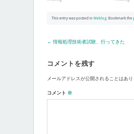
This entry was posted in
Weblog
. Bookmark the
Post
←
情報処理技術者試験、行ってきた
navigation
コメントを残す
メールアドレスが公開されることはあり
コメント
※