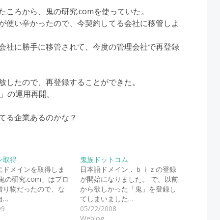
ころから、鬼の研究.comを使っていた。
が使い辛かったので、今契約してる会社に移管しよ
会社に勝手に移管されて、今度の管理会社で再登録
放したので、再登録することができた。
m」の運用再開。
てる企業あるのかな？
ン取得
鬼族ドットコム
にドメインを取得しま
日本語ドメイン．ｂｉｚの登録
鬼の研究.com」はプロ
が開始になりました。 で、以前
借り物だったので、な
から欲しかった「鬼」を登録し
自…
てしまいました…
09
05/22/2008
Weblog