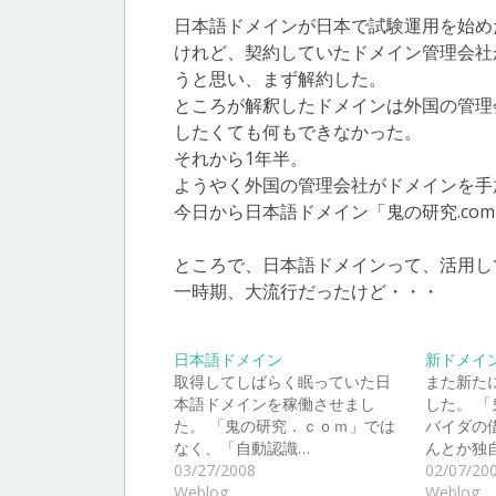
日本語ドメインが日本で試験運用を始めた
けれど、契約していたドメイン管理会社
うと思い、まず解約した。
ところが解釈したドメインは外国の管理
したくても何もできなかった。
それから1年半。
ようやく外国の管理会社がドメインを手
今日から日本語ドメイン「鬼の研究.co
ところで、日本語ドメインって、活用し
一時期、大流行だったけど・・・
日本語ドメイン
新ドメイ
取得してしばらく眠っていた日
また新た
本語ドメインを稼働させまし
した。 「
た。 「鬼の研究．ｃｏｍ」では
バイダの
なく、「自動認識…
んとか独
03/27/2008
02/07/20
Weblog
Weblog