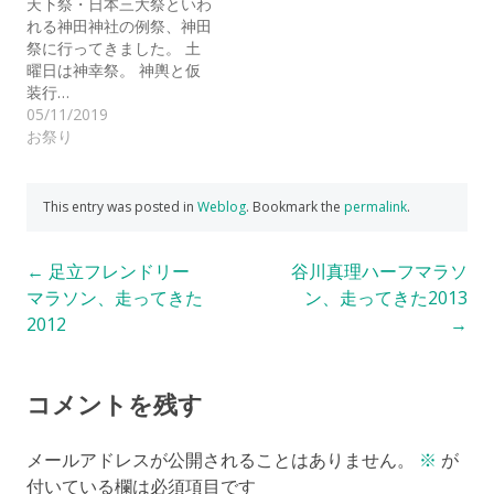
天下祭・日本三大祭といわ
れる神田神社の例祭、神田
祭に行ってきました。 土
曜日は神幸祭。 神輿と仮
装行…
05/11/2019
お祭り
This entry was posted in
Weblog
. Bookmark the
permalink
.
Post
←
足立フレンドリー
谷川真理ハーフマラソ
マラソン、走ってきた
ン、走ってきた2013
navigation
2012
→
コメントを残す
メールアドレスが公開されることはありません。
※
が
付いている欄は必須項目です