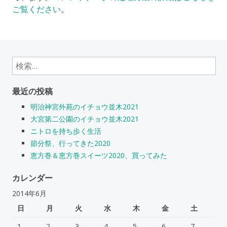
ご覧ください
。
検
索:
最近の投稿
明治神宮外苑のイチョウ並木2021
大宮第二公園のイチョウ並木2021
ニトロを持ち歩く生活
節分祭、行ってきた2020
恵方巻＆恵方巻スイーツ2020、買ってみた
カレンダー
2014年6月
日
月
火
水
木
金
土
1
2
3
4
5
6
7