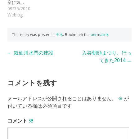
変に気…
09/25/2010
Weblog
This entry was posted in
土木
. Bookmark the
permalink
.
Post
←
気仙川水門の建設
入谷朝顔まつり、行っ
てきた2014
→
navigation
コメントを残す
メールアドレスが公開されることはありません。
※
が
付いている欄は必須項目です
コメント
※