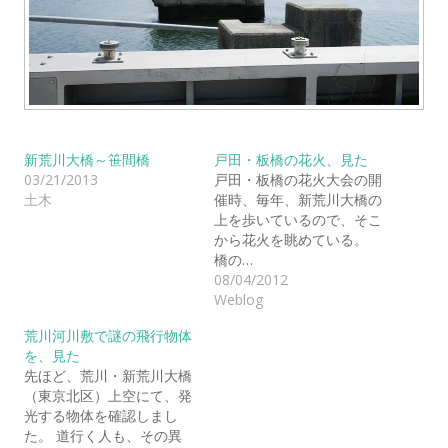
新荒川大橋～笹間橋
戸田・板橋の花火、見た
03/21/2013
戸田・板橋の花火大会の開
土木
催時、毎年、新荒川大橋の
上を歩いているので、そこ
から花火を眺めている。
橋の…
08/04/2012
Weblog
荒川河川敷で謎の飛行物体
を、見た
先ほど、荒川・新荒川大橋
（東京北区）上空にて、発
光する物体を確認しまし
た。 道行く人も、その異