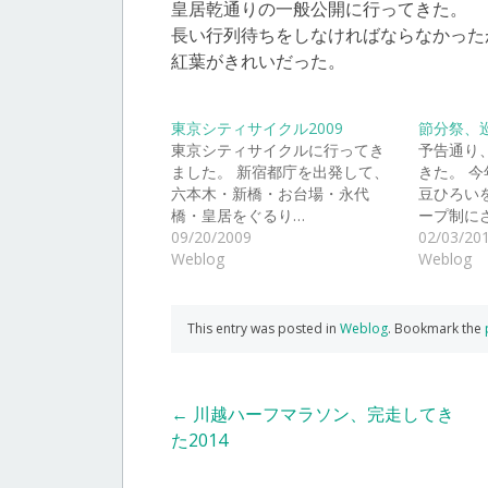
皇居乾通りの一般公開に行ってきた。
長い行列待ちをしなければならなかった
紅葉がきれいだった。
東京シティサイクル2009
節分祭、
東京シティサイクルに行ってき
予告通り
ました。 新宿都庁を出発して、
きた。 
六本木・新橋・お台場・永代
豆ひろい
橋・皇居をぐるり…
ープ制に
09/20/2009
02/03/20
Weblog
Weblog
This entry was posted in
Weblog
. Bookmark the
Post
←
川越ハーフマラソン、完走してき
た2014
navigation