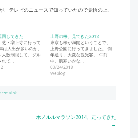
が、テレビのニュースで知っていたので覚悟の上。
巡回してきた
上野の桜、見てきた2018
、芝・増上寺に行って
東京も桜が満開ということで、
今年は人出が多いのか、
上野公園に行ってきました。 例
を人数制限して、グル
年通り、大変な観光客。 午前
されて…
中、肌寒いかな…
12
03/24/2018
Weblog
permalink
.
ホノルルマラソン2014、走ってきた
→