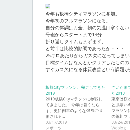
今年も板橋シティマラソンに参加。
今年初のフルマラソンになる。
自分の体調は万全、朝の気温は寒くない
号砲からスタートまで13分、
折り返しタイムもまずまず、
と前半は比較的順調であったが・・・
25キロあたりからガス欠になってしま
目標タイムはなんとかクリアしたものの
すぐガス欠になる体質改善という課題が
板橋Cityマラソン、完走してきた
さいたま
2019
た2013
2019板橋Cityマラソンに参戦し
東京は桜
てきました。 今年は暑くなら
と肌寒い
ず、更に例年のような強風に悩
マラソン
まされる…
の荒川マ
03/17/2019
03/24/20
スポーツ
Weblog