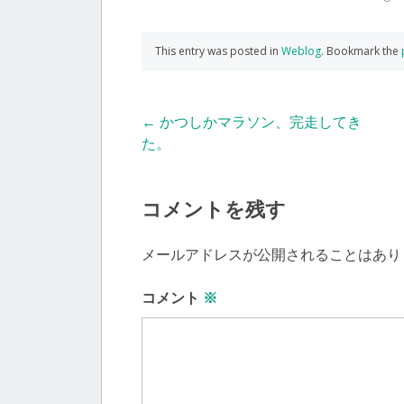
This entry was posted in
Weblog
. Bookmark the
Post
←
かつしかマラソン、完走してき
た。
navigation
コメントを残す
メールアドレスが公開されることはあり
コメント
※