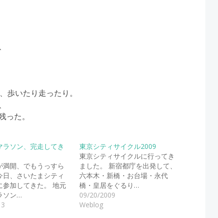
、
い、歩いたり走ったり。
、
残った。
マラソン、完走してき
東京シティサイクル2009
東京シティサイクルに行ってき
が満開、でもうっすら
ました。 新宿都庁を出発して、
今日、さいたまシティ
六本木・新橋・お台場・永代
に参加してきた。 地元
橋・皇居をぐるり…
ラソン…
09/20/2009
13
Weblog