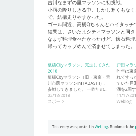
吉川なまずの里マラソンに初挑戦。
小雨の降りしきる中、しかし寒くもなく
で、結構走りやすかった。
ゴール間近、高橋Qちゃんとハイタッチ
結果は、さいたまシティマラソンと同タ
なまず料理食べたかったけど、懐石料理
帰ってカップめんで済ませてしまった。
板橋Cityマラソン、完走してきた
戸田マラソ
2018
昨年は東
板橋Cityマラソン（旧・東京・荒
れてすっ
川市民マラソンinITABASHI）、
ていた戸
参戦してきました。 一昨年の…
湖を2周
03/18/2018
11/17/20
スポーツ
Weblog
This entry was posted in
Weblog
. Bookmark the