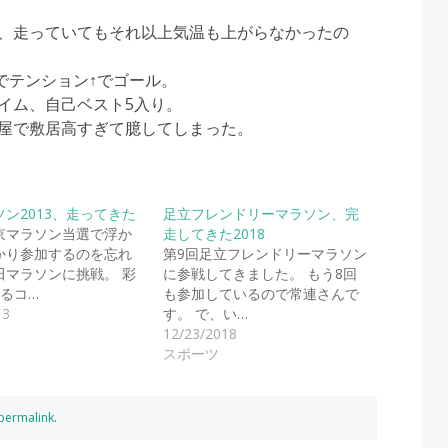
、走っていてもそれ以上気温も上がらなかったの
でテンション↑でゴール。
イム、自己ベスト5入り。
屋で敷居高すぎて臆してしまった。
ン2013、走ってきた
足立フレンドリーマラソン、完
京マラソン当選で浮か
走してきた2018
かり参加するのを忘れ
第9回足立フレンドリーマラソン
田マラソンに挑戦。 彩
に参戦してきました。 もう8回
するコ…
も参加しているので常連さんで
13
す。 で、い…
12/23/2018
スポーツ
permalink
.