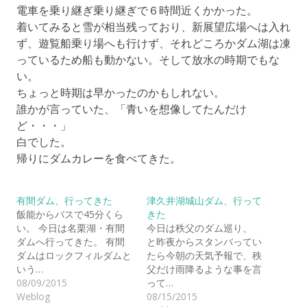
電車を乗り継ぎ乗り継ぎで６時間近くかかった。
着いてみると雪が相当残っており、新展望広場へは入れ
ず、遊覧船乗り場へも行けず、それどころかダム湖は凍
っているため船も動かない。そして放水の時期でもな
い。
ちょっと時期は早かったのかもしれない。
誰かが言っていた、「青いを想像してたんだけ
ど・・・」
白でした。
帰りにダムカレーを食べてきた。
有間ダム、行ってきた
津久井湖城山ダム、行って
飯能からバスで45分くら
きた
い。 今日は名栗湖・有間
今日は秩父のダム巡り、
ダムへ行ってきた。 有間
と昨夜からスタンバってい
ダムはロックフィルダムと
たら今朝の天気予報で、秩
いう…
父だけ雨降るような事を言
08/09/2015
って…
Weblog
08/15/2015