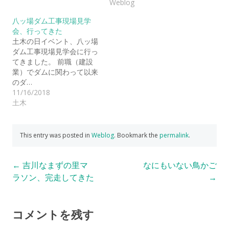
Weblog
八ッ場ダム工事現場見学
会、行ってきた
土木の日イベント、八ッ場
ダム工事現場見学会に行っ
てきました。 前職（建設
業）でダムに関わって以来
のダ…
11/16/2018
土木
This entry was posted in
Weblog
. Bookmark the
permalink
.
Post
←
吉川なまずの里マ
なにもいない鳥かご
ラソン、完走してきた
→
navigation
コメントを残す