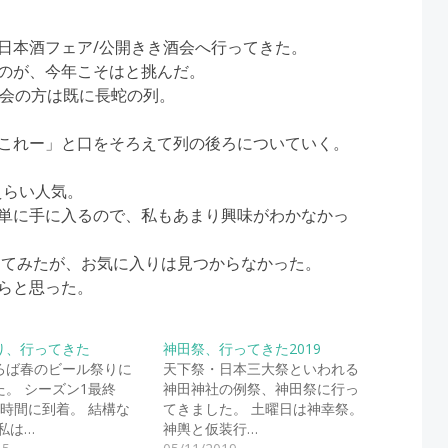
日本酒フェア/公開きき酒会へ行ってきた。
のが、今年こそはと挑んだ。
酒会の方は既に長蛇の列。
これー」と口をそろえて列の後ろについていく。
えらい人気。
単に手に入るので、私もあまり興味がわかなかっ
してみたが、お気に入りは見つからなかった。
らと思った。
り、行ってきた
神田祭、行ってきた2019
ろば春のビール祭りに
天下祭・日本三大祭といわれる
た。 シーズン1最終
神田神社の例祭、神田祭に行っ
1時間に到着。 結構な
てきました。 土曜日は神幸祭。
私は…
神輿と仮装行…