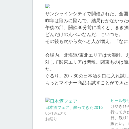
サンシャインシティで開催された、全国
昨年は悩みに悩んで、結局行かなかった
午後の部、開催30分前に着くと、きき
どんだけのんべいなんだ、こいつら。
その後も次から次へと人が増え、「なに
会場内、北海道/東北エリアは大混雑。
対して関東エリアは閑散。関東ものは簡
た。
ぐるり、20～30の日本酒を口に入れ試
もっとマイナー商品も試すことができた
ビール祭
けやきひ
日本酒フェア、酔ってきた2016
行ってき
06/18/2016
日、残り
お祭り
賑わい。 