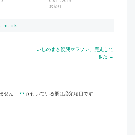
15
05/11/2019
お祭り
permalink
.
いしのまき復興マラソン、完走して
きた
→
ません。
※
が付いている欄は必須項目です