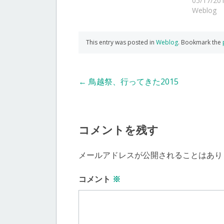
05/17/20
Weblog
This entry was posted in
Weblog
. Bookmark the
Post
←
鳥越祭、行ってきた2015
navigation
コメントを残す
メールアドレスが公開されることはあり
コメント
※