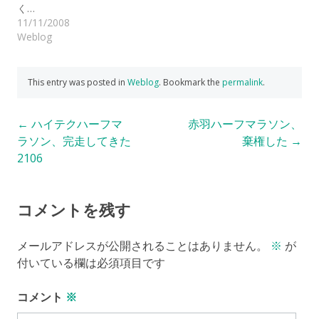
く…
11/11/2008
Weblog
This entry was posted in
Weblog
. Bookmark the
permalink
.
Post
←
ハイテクハーフマ
赤羽ハーフマラソン、
ラソン、完走してきた
棄権した
→
navigation
2106
コメントを残す
メールアドレスが公開されることはありません。
※
が
付いている欄は必須項目です
コメント
※