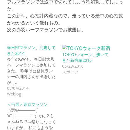
フルマラソンでは途中で切れてしまう程消耗してしまっ
た。
この新型、心拍計内蔵なので、走っている最中の心拍数
がわかるという優れもの。
次の赤羽ハーフマラソンでお披露目。
春日部マラソン、完走して
きた2014
TOKYOウォーク、歩いて
今年のGWも、春日部大凧
きた新宿編2016
ハーフマラソンに参加して
05/28/2016
きた。 昨年は公務員ラン
スポーツ
ナーの川内さんが出場した
が、…
05/04/2014
Weblog
＜当選＞東京マラソン
当選ｷﾀ━━━━(ﾟ
∀ﾟ)━━━━!! すでに２ち
ゃんねるでは祭りになって
いますが、 私にもようや