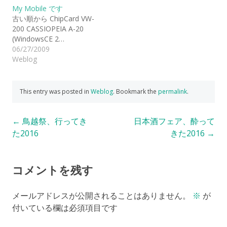
My Mobile です
古い順から ChipCard VW-
200 CASSIOPEIA A-20
(WindowsCE 2…
06/27/2009
Weblog
This entry was posted in
Weblog
. Bookmark the
permalink
.
Post
←
鳥越祭、行ってき
日本酒フェア、酔って
た2016
きた2016
→
navigation
コメントを残す
メールアドレスが公開されることはありません。
※
が
付いている欄は必須項目です