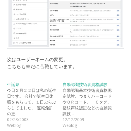
次はユーザーネームの変更。
こちらも未だに苦戦しています。
生誕祭
自動認識技術者資格試験
今日２月２２日は私の誕生
自動認識基本技術者資格認
日です。 会社で誕生日休
定試験、つまりバーコード
暇をもらって、１日ぶらぶ
やＱＲコード、ＩＣタグ、
らしてました。 運転免許
指紋声紋認証などの自動認
の更…
識技…
02/23/2008
12/12/2009
Weblog
Weblog