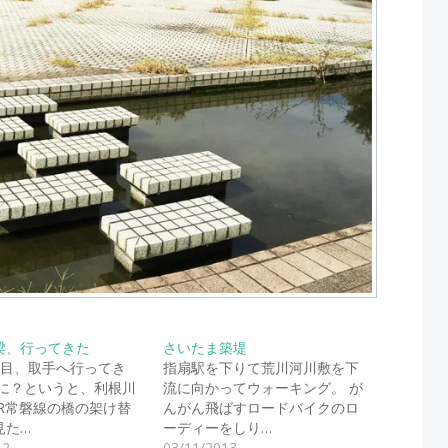
梁、行ってきた
さいたま築堤
日目、取手へ行ってき
指扇駅を下りて荒川河川敷を下
しに？というと、利根川
流に向かってウォーキング。 が
JR常磐線の橋の架け替
んがん飛ばすロードバイクのロ
見た…
ーディーをしり…
12
03/11/2013