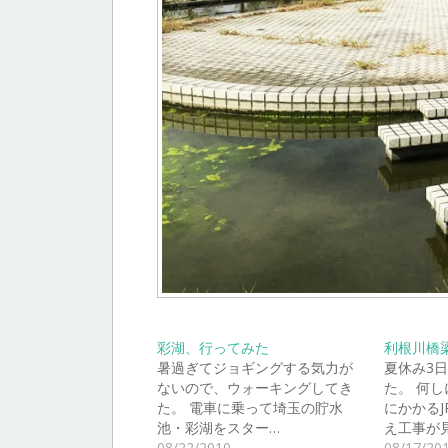
彩湖、行ってみた
利根川橋
暑過ぎてジョギングする気力が
夏休み3
ないので、ウォーキングしてき
た。 何
た。 電車に乗って埼玉の貯水
にかかる
池・彩湖をスター…
え工事が
08/22/2010
08/17/20