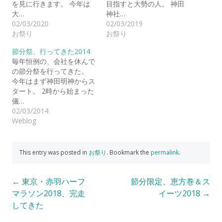
を見に行きます。 今年は
目指すと大勢の人。 神田
大…
神社…
02/03/2020
02/03/2019
お祭り
お祭り
節分祭、行ってきた2014
毎年恒例の、会社を休んで
の節分祭を行ってきた。
今年はまず神田明神からス
タート。 2時から始まった
儀…
02/03/2014
Weblog
This entry was posted in
お祭り
. Bookmark the
permalink
.
Post
←
東京・赤羽ハーフ
節分限定、恵方巻＆ス
マラソン2018、完走
イーツ2018
→
navigation
してきた