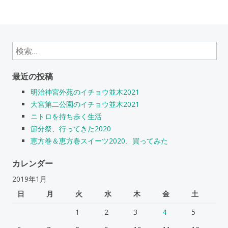
検
索:
最近の投稿
明治神宮外苑のイチョウ並木2021
大宮第二公園のイチョウ並木2021
ニトロを持ち歩く生活
節分祭、行ってきた2020
恵方巻＆恵方巻スイーツ2020、買ってみた
カレンダー
2019年1月
日
月
火
水
木
金
土
1
2
3
4
5