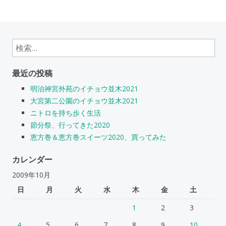
検
索:
最近の投稿
明治神宮外苑のイチョウ並木2021
大宮第二公園のイチョウ並木2021
ニトロを持ち歩く生活
節分祭、行ってきた2020
恵方巻＆恵方巻スイーツ2020、買ってみた
カレンダー
2009年10月
日
月
火
水
木
金
土
1
2
3
4
5
6
7
8
9
10