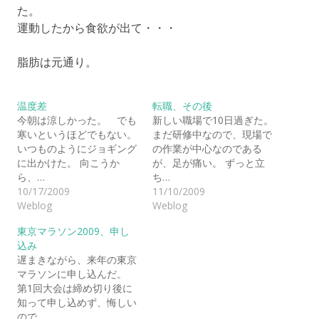
た。
運動したから食欲が出て・・・
脂肪は元通り。
温度差
転職、その後
今朝は涼しかった。 でも
新しい職場で10日過ぎた。
寒いというほどでもない。
まだ研修中なので、現場で
いつものようにジョギング
の作業が中心なのである
に出かけた。 向こうか
が、足が痛い。 ずっと立
ら、…
ち…
10/17/2009
11/10/2009
Weblog
Weblog
東京マラソン2009、申し
込み
遅まきながら、来年の東京
マラソンに申し込んだ。
第1回大会は締め切り後に
知って申し込めず、悔しい
ので…