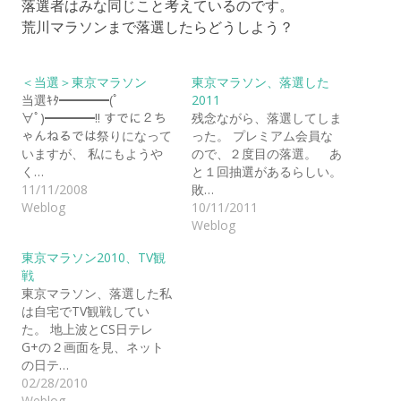
落選者はみな同じこと考えているのです。
荒川マラソンまで落選したらどうしよう？
＜当選＞東京マラソン
東京マラソン、落選した
当選ｷﾀ━━━━(ﾟ
2011
∀ﾟ)━━━━!! すでに２ち
残念ながら、落選してしま
ゃんねるでは祭りになって
った。 プレミアム会員な
いますが、 私にもようや
ので、２度目の落選。 あ
く…
と１回抽選があるらしい。
11/11/2008
敗…
Weblog
10/11/2011
Weblog
東京マラソン2010、TV観
戦
東京マラソン、落選した私
は自宅でTV観戦してい
た。 地上波とCS日テレ
G+の２画面を見、ネット
の日テ…
02/28/2010
Weblog