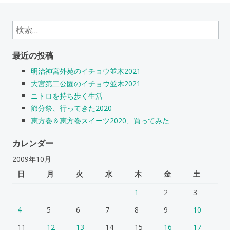
検
索:
最近の投稿
明治神宮外苑のイチョウ並木2021
大宮第二公園のイチョウ並木2021
ニトロを持ち歩く生活
節分祭、行ってきた2020
恵方巻＆恵方巻スイーツ2020、買ってみた
カレンダー
2009年10月
日
月
火
水
木
金
土
1
2
3
4
5
6
7
8
9
10
11
12
13
14
15
16
17