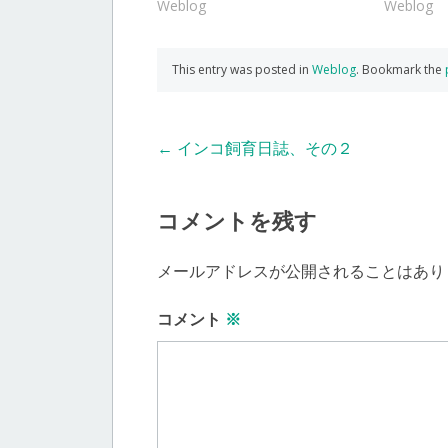
Weblog
Weblog
This entry was posted in
Weblog
. Bookmark the
Post
←
インコ飼育日誌、その２
navigation
コメントを残す
メールアドレスが公開されることはあり
コメント
※