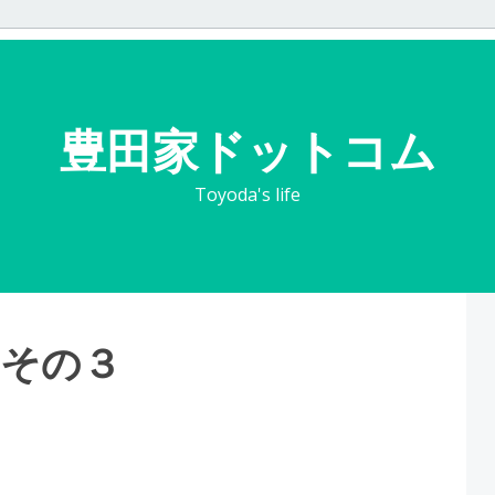
豊田家ドットコム
Toyoda's life
、その３