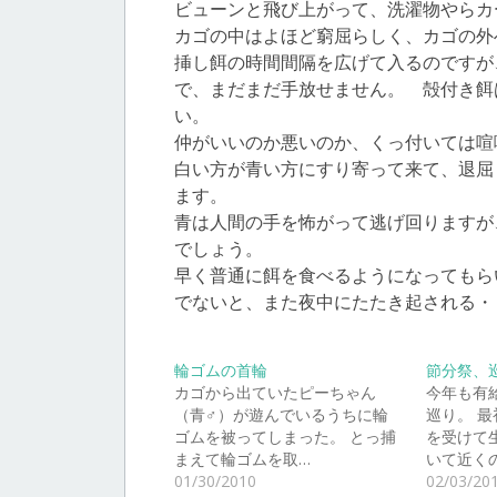
ビューンと飛び上がって、洗濯物やらカ
カゴの中はよほど窮屈らしく、カゴの外
挿し餌の時間間隔を広げて入るのですが
で、まだまだ手放せません。 殻付き餌
い。
仲がいいのか悪いのか、くっ付いては喧
白い方が青い方にすり寄って来て、退屈
ます。
青は人間の手を怖がって逃げ回りますが
でしょう。
早く普通に餌を食べるようになってもら
でないと、また夜中にたたき起される・
輪ゴムの首輪
節分祭、巡
カゴから出ていたピーちゃん
今年も有
（青♂）が遊んでいるうちに輪
巡り。 最
ゴムを被ってしまった。 とっ捕
を受けて
まえて輪ゴムを取…
いて近く
01/30/2010
02/03/20