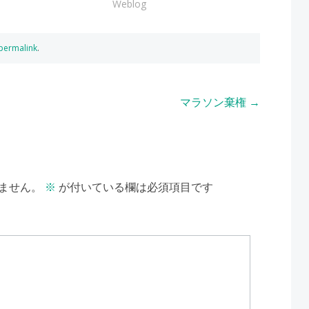
Weblog
permalink
.
マラソン棄権
→
ません。
※
が付いている欄は必須項目です