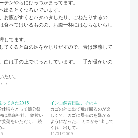
ーテンやらにひっつかまってます。
へ出るとくつろいでいます。
、お腹がすくとバタバタしたり、ごねたりするの
は食べてはいるものの、お腹一杯にはならないらし
嘩してます。
してくると白の足をかじりだすので、青は迷惑して
、白は手の上でじっとしています。 手が暖かいの
いたい。
・・
ってきた2015
インコ飼育日誌、その４
給休暇をとって節分祭
カゴの外に出て飛び回るのが楽
初は烏森神社。 鈴祓い
しくて、カゴに帰るのを嫌がる
生姜蕩をいただく。 続
ようになった。 カゴから”出して
の…
くれ、出して…
15
11/01/2009