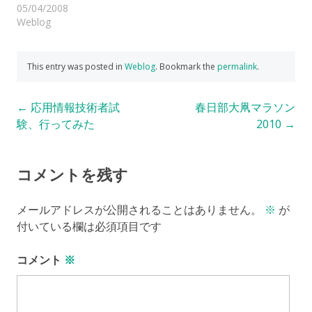
05/04/2008
Weblog
This entry was posted in
Weblog
. Bookmark the
permalink
.
Post
←
応用情報技術者試
春日部大凧マラソン
験、行ってみた
2010
→
navigation
コメントを残す
メールアドレスが公開されることはありません。
※
が
付いている欄は必須項目です
コメント
※