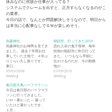
休みなのに何故か仕事が入ってる？
システムでクレームを出すと、正月すらなくなるのがこ
の業界。
今日の話で、なんとか問題解決しそうなので、明日から
は本当に心配事なしでＧＷが楽しめそう。
烏森神社
朝顔市、行ってきた2010
烏森神社のお神輿を見てき
恐れ入谷の鬼子母神、毎年
ました。 過去７年間お仕
恒例の朝顔市に昨日行って
事していた土地で、４年ぶ
きた。 いつもなら早朝に
りくらい久し振りです。
出かけるのだが、今の勤務
東口…
地が…
05/05/2008
07/09/2010
Weblog
Weblog
春日部大凧ハーフマラソン
今日は春日部のハーフマラ
ソンに行ってきました。
いや～暑かった～ 曇って
いたけど暑かったです。
１月…