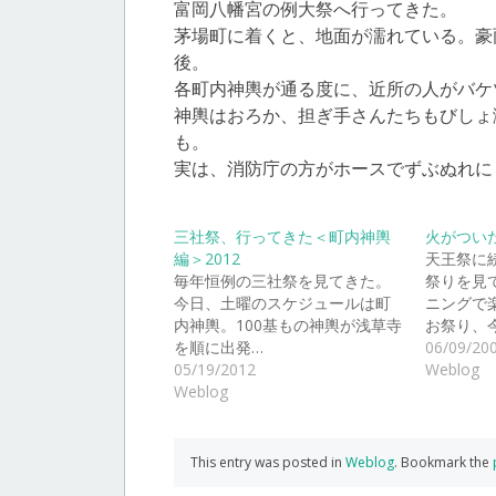
富岡八幡宮の例大祭へ行ってきた。
茅場町に着くと、地面が濡れている。豪
後。
各町内神輿が通る度に、近所の人がバケ
神輿はおろか、担ぎ手さんたちもびしょ
も。
実は、消防庁の方がホースでずぶぬれに
三社祭、行ってきた＜町内神輿
火がつい
編＞2012
天王祭に
毎年恒例の三社祭を見てきた。
祭りを見
今日、土曜のスケジュールは町
ニングで
内神輿。100基もの神輿が浅草寺
お祭り、
を順に出発…
06/09/20
05/19/2012
Weblog
Weblog
This entry was posted in
Weblog
. Bookmark the