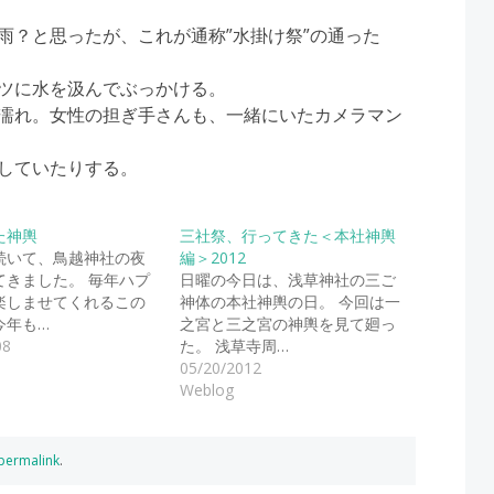
雨？と思ったが、これが通称”水掛け祭”の通った
ツに水を汲んでぶっかける。
濡れ。女性の担ぎ手さんも、一緒にいたカメラマン
していたりする。
た神輿
三社祭、行ってきた＜本社神輿
続いて、鳥越神社の夜
編＞2012
てきました。 毎年ハプ
日曜の今日は、浅草神社の三ご
楽しませてくれるこの
神体の本社神輿の日。 今回は一
今年も…
之宮と三之宮の神輿を見て廻っ
08
た。 浅草寺周…
05/20/2012
Weblog
permalink
.