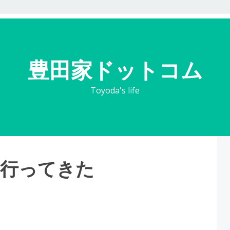
豊田家ドットコム
Toyoda's life
、行ってきた