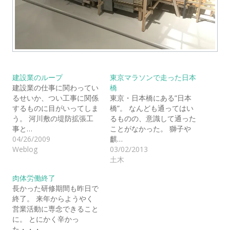
建設業のループ
東京マラソンで走った日本
建設業の仕事に関わってい
橋
るせいか、つい工事に関係
東京・日本橋にある”日本
するものに目がいってしま
橋”。 なんども通ってはい
う。 河川敷の堤防拡張工
るものの、意識して通った
事と…
ことがなかった。 獅子や
04/26/2009
麒…
Weblog
03/02/2013
土木
肉体労働終了
長かった研修期間も昨日で
終了。 来年からようやく
営業活動に専念できること
に。 とにかく辛かっ
た・・・…