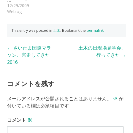
12/29/2009
Weblog
This entry was posted in
土木
. Bookmark the
permalink
.
Post
←
さいたま国際マラ
土木の日現場見学会、
ソン、完走してきた
行ってきた
→
navigation
2016
コメントを残す
メールアドレスが公開されることはありません。
※
が
付いている欄は必須項目です
コメント
※